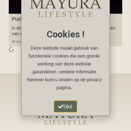
Pushkar: het spirituele hart van Rajasthan
In deze blog neem ik je mee op reis naar Pushkar, één
Cookies !
van de heiligste plaatsen in India.
20 november 2025
4 reacties
Deze website maakt gebruik van
functionele cookies die een goede
werking van deze website
garanderen. verdere informatie
hierover kunt u vinden op de privacy
pagina.
Oké