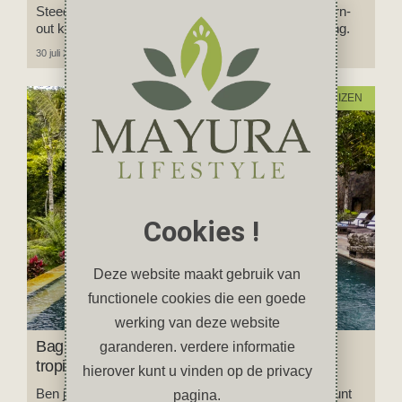
Steeds meer mensen hebben last van stress en burn-
out klachten en zijn op zoek naar rust en ontspanning.
30 juli 2024
Geen reacties
REIZEN
Cookies !
Deze website maakt gebruik van
functionele cookies die een goede
werking van deze website
Bagus Jati Health & Wellbeing Retreat; een
garanderen. verdere informatie
tropisch paradijs op Bali
hierover kunt u vinden op de privacy
Ben je op zoek naar een tropisch paradijs waar je kunt
pagina.