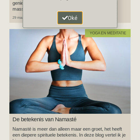
genieten van rust, stilte, natuur, yoga, meditatie,
massages en gezond (vegetarisch) eten?
Oké
29 maart 2024
2 reacties
YOGA EN MEDITATIE
De betekenis van Namasté
Namasté is meer dan alleen maar een groet, het heeft
een diepere spirituele betekenis. In deze blog vertel ik je