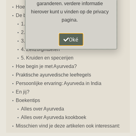
garanderen. verdere informatie
Hoe herken je jouw dosha-type?
hierover kunt u vinden op de privacy
De belangrijkste pijlers van Ayurveda
pagina.
1. Voeding als medicijn
2. Dagritme (dinacharya)
Oké
3. Levensenergie (prana)
4. Zelfzorgrituelen
5. Kruiden en specerijen
Hoe begin je met Ayurveda?
Praktische ayurvedische leefregels
Persoonlijke ervaring: Ayurveda in India
En jij?
Boekentips
Alles over Ayurveda
Alles over Ayurveda kookboek
Misschien vind je deze artikelen ook interessant: