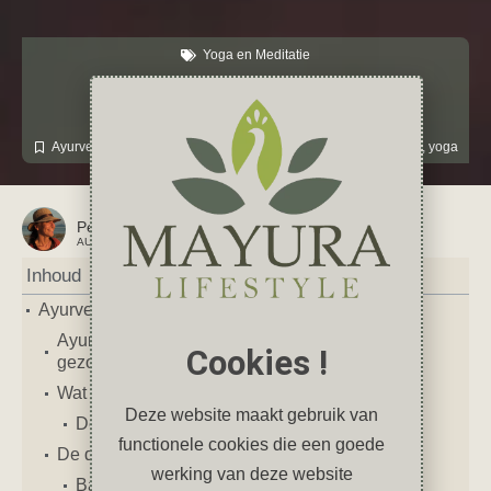
Yoga en Meditatie
Ayurveda: balans in je leven
januari 4, 2026
8 reacties
Ayurveda
,
Gezondheid
,
India
,
Inspiratie
,
meditatie
,
spiritualiteit
,
yoga
Petra
AUTEUR VAN DIT ARTIKEL
Inhoud
Ayurveda: balans in je leven
Ayurveda: een eeuwenoude weg naar balans,
Cookies !
gezondheid en welzijn
Wat is Ayurveda?
Deze website maakt gebruik van
De oorsprong van Ayurveda
functionele cookies die een goede
De drie dosha’s: jouw unieke constitutie
werking van deze website
Balans & disbalans