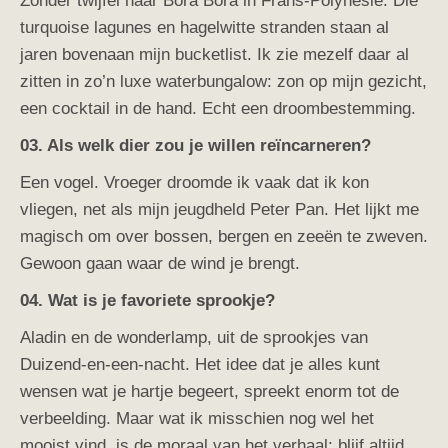
Zonder twijfel naar
Bora Bora
in Frans-Polynesië. Die
turquoise lagunes en hagelwitte stranden staan al
jaren bovenaan mijn bucketlist. Ik zie mezelf daar al
zitten in zo’n luxe waterbungalow: zon op mijn gezicht,
een cocktail in de hand. Echt een droombestemming.
03. Als welk dier zou je willen reïncarneren?
Een vogel. Vroeger droomde ik vaak dat ik kon
vliegen, net als mijn jeugdheld
Peter Pan
. Het lijkt me
magisch om over bossen, bergen en zeeën te zweven.
Gewoon gaan waar de wind je brengt.
04. Wat is je favoriete sprookje?
Aladin en de wonderlamp, uit de sprookjes van
Duizend-en-een-nacht. Het idee dat je alles kunt
wensen wat je hartje begeert, spreekt enorm tot de
verbeelding. Maar wat ik misschien nog wel het
mooist vind, is de moraal van het verhaal: blijf altijd