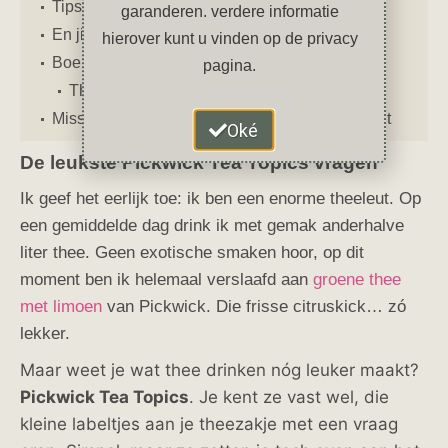
Tips voor echte theeliefhebbers
garanderen. verdere informatie
En jij?
hierover kunt u vinden op de privacy
Boekentip
pagina.
Thee – De nuchtere neef van wijn
Misschien vind je deze artikelen ook interessant
Oké
De leukste Pickwick Tea Topics vragen
Ik geef het eerlijk toe: ik ben een enorme theeleut. Op
een gemiddelde dag drink ik met gemak anderhalve
liter thee. Geen exotische smaken hoor, op dit
moment ben ik helemaal verslaafd aan
groene thee
met limoen
van Pickwick. Die frisse citruskick… zó
lekker.
Maar weet je wat thee drinken nóg leuker maakt?
Pickwick Tea Topics
. Je kent ze vast wel, die
kleine labeltjes aan je theezakje met een vraag