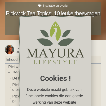
Inspiratie en overig
Pickwick Tea Topics: 10 leuke theevragen
& mijn antwoorden
april 6, 2026
8 reacties
dranken
,
persoonlijk
,
selfcare
,
Tag
,
tea topics
,
thee
Petra
AUTEUR VAN DIT ARTIKEL
Inhoud
Pickwick Tea Topics: 10 leuke theevragen & mijn
antwoorden
Cookies !
De leukste Pickwick Tea Topics vragen
Pickwick Tea Topics vragen (01 t/m 05): jeugd,
Deze website maakt gebruik van
dromen & kleine geluksmomenten
functionele cookies die een goede
Pickwick Tea Topics vragen (06 t/m 10): passie,
geluk en het leven
werking van deze website