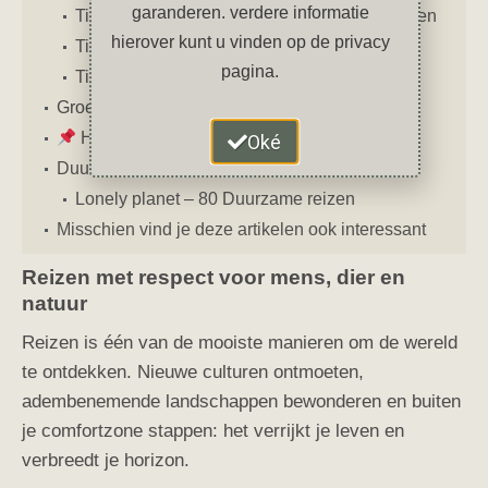
garanderen. verdere informatie
Tip 06 t/m 10 — Klimaat en natuur beschermen
hierover kunt u vinden op de privacy
Tip 11 t/m 15 — Slow travel en slim plannen
pagina.
Tip 16 t/m 20 — Geef iets terug
Groener, eerlijker en bewuster reizen
Handige duurzame reislinkjes
Oké
Duurzaam reizen boekentip
Lonely planet – 80 Duurzame reizen
Misschien vind je deze artikelen ook interessant
Reizen met respect voor mens, dier en
natuur
Reizen is één van de mooiste manieren om de wereld
te ontdekken. Nieuwe culturen ontmoeten,
adembenemende landschappen bewonderen en buiten
je comfortzone stappen: het verrijkt je leven en
verbreedt je horizon.