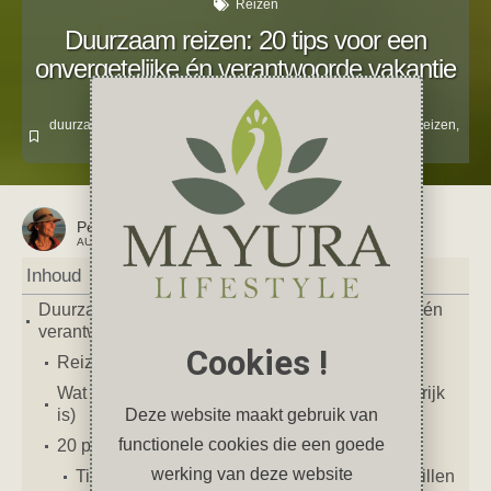
Reizen
Duurzaam reizen: 20 tips voor een
onvergetelijke én verantwoorde vakantie
oktober 18, 2025
1 reactie
duurzaam
,
duurzaamheid
,
groen doen
,
Inspiratie
,
persoonlijk
,
reizen
,
Tips
Petra
AUTEUR VAN DIT ARTIKEL
Inhoud
Duurzaam reizen: 20 tips voor een onvergetelijke én
verantwoorde vakantie
Cookies !
Reizen met respect voor mens, dier en natuur
Wat is duurzaam reizen (en waarom het belangrijk
Deze website maakt gebruik van
is)
functionele cookies die een goede
20 praktische tips om duurzaam te reizen
werking van deze website
Tip 01 t/m 05 — Slim kiezen en minder verspillen