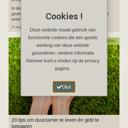
In deze blog deel ik 30 praktische tips om je huis
groener te maken, je energiekosten te verlagen en je
Cookies !
wooncomfort te verhogen.
15 augustus 2025
2 reacties
Deze website maakt gebruik van
functionele cookies die een goede
INSPIRATIE EN OVERIG
werking van deze website
garanderen. verdere informatie
hierover kunt u vinden op de privacy
pagina.
Oké
20 tips om duurzamer te leven én geld te
besparen