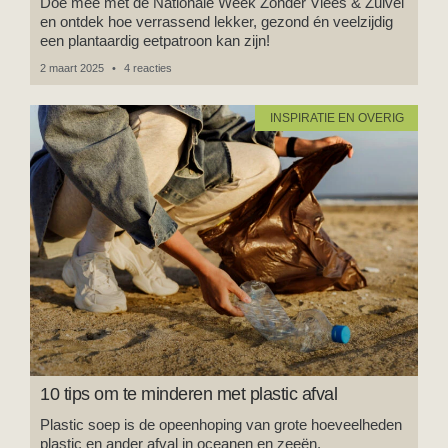
Doe mee met de Nationale Week Zonder Vlees & Zuivel
en ontdek hoe verrassend lekker, gezond én veelzijdig
een plantaardig eetpatroon kan zijn!
2 maart 2025
4 reacties
INSPIRATIE EN OVERIG
10 tips om te minderen met plastic afval
Plastic soep is de opeenhoping van grote hoeveelheden
plastic en ander afval in oceanen en zeeën.