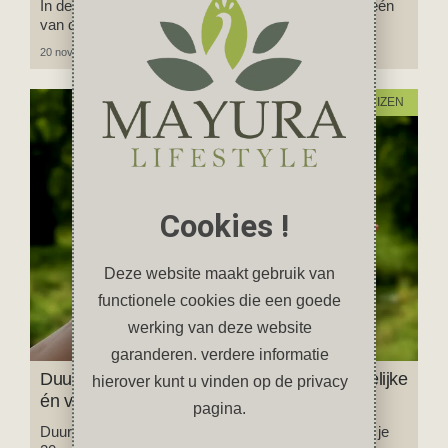
In deze blog neem ik je mee op reis naar Pushkar, één
van de heiligste plaatsen in India.
20 november 2025
4 reacties
REIZEN
Cookies !
Deze website maakt gebruik van
functionele cookies die een goede
werking van deze website
garanderen. verdere informatie
Duurzaam reizen: 20 tips voor een onvergetelijke
hierover kunt u vinden op de privacy
én verantwoorde vakantie
pagina.
Duurzaam reizen, hoe doe je dat? In deze blog vind je