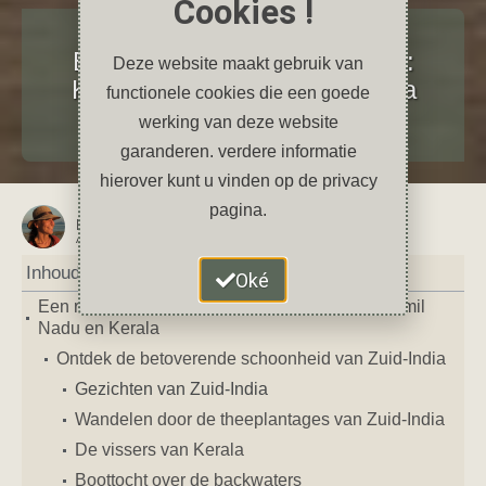
Cookies !
Reizen
Een reis door Zuid-India in foto’s:
Deze website maakt gebruik van
Karnataka, Tamil Nadu en Kerala
functionele cookies die een goede
werking van deze website
november 8, 2024
2 reacties
Azië
,
India
,
Karnataka
,
Kerala
,
Tamil Nadu
,
Zuid-India
garanderen. verdere informatie
hierover kunt u vinden op de privacy
pagina.
Petra
AUTEUR VAN DIT ARTIKEL
Inhoud
Oké
Een reis door Zuid-India in foto’s: Karnataka, Tamil
Nadu en Kerala
Ontdek de betoverende schoonheid van Zuid-India
Gezichten van Zuid-India
Wandelen door de theeplantages van Zuid-India
De vissers van Kerala
Boottocht over de backwaters