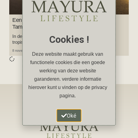
Een reis door Zuid-India in foto’s: Karnataka,
Tamil Nadu en Kerala
In deze fotoblog neem ik je mee op reis naar het
Cookies !
tropische groene zuiden van India.
8 november 2024
2 reacties
Deze website maakt gebruik van
functionele cookies die een goede
werking van deze website
garanderen. verdere informatie
hierover kunt u vinden op de privacy
pagina.
Oké