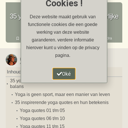
Cookies !
Yoga en Meditatie
35 yoga quotes voor inspiratie, innerlijke
Deze website maakt gebruik van
rust en balans
functionele cookies die een goede
werking van deze website
januari 5, 2025
12 reacties
meditatie
,
mindfulness
,
quotes
,
Yin yoga
,
yoga
,
Yoga Nidra
garanderen. verdere informatie
hierover kunt u vinden op de privacy
pagina.
Petra
AUTEUR VAN DIT ARTIKEL
Inhoud
Oké
35 yoga quotes voor inspiratie, innerlijke rust en
balans
Yoga is geen sport, maar een manier van leven
35 inspirerende yoga quotes en hun betekenis
Yoga quotes 01 t/m 05
Yoga quotes 06 t/m 10
Yoga quotes 11 t/m 15