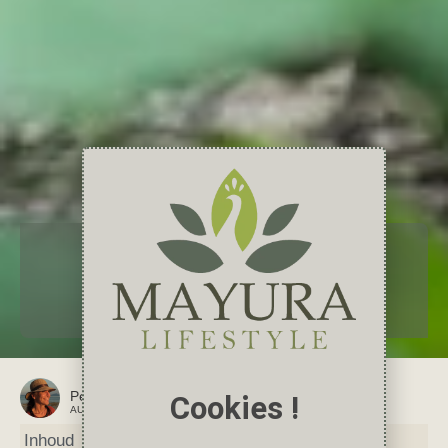
Yoga en Meditatie
Wat is een Monkey Mind?
september 22, 2023
geen reacties
meditatie
,
mindfulness
,
oefeningen
,
ontspanning
Petra
Cookies !
AUTEUR VAN DIT ARTIKEL
Inhoud