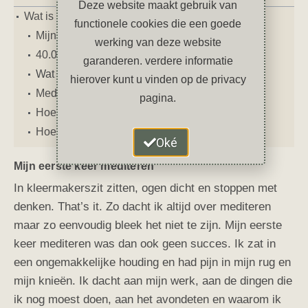
Deze website maakt gebruik van
Wat is een Monkey Mind?
functionele cookies die een goede
Mijn eerste keer mediteren
werking van deze website
40.000 tot 60.000 gedachten per dag
garanderen. verdere informatie
Wat is meditatie
hierover kunt u vinden op de privacy
Meditatie heeft nog meer voordelen
pagina.
Hoe werkt mediteren?
Hoe is het mij vergaan?
Oké
Mijn eerste keer mediteren
In kleermakerszit zitten, ogen dicht en stoppen met
denken. That’s it. Zo dacht ik altijd over mediteren
maar zo eenvoudig bleek het niet te zijn. Mijn eerste
keer mediteren was dan ook geen succes. Ik zat in
een ongemakkelijke houding en had pijn in mijn rug en
mijn knieën. Ik dacht aan mijn werk, aan de dingen die
ik nog moest doen, aan het avondeten en waarom ik