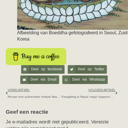
Afbeelding van Boeddha gefotografeerd in Seoul, Zuid
Korea
Buy me a coffee
Deel op facebook
Deel op Twitter
Deel via Email
Deel via Whatsapp
VORIG ARTIKEL
VOLGEND ARTIKEL
Recept voor authentieke Indiase Masala Chai
Paragliding in Nepal: magic happens outside your comfort zone
Geef een reactie
Je e-mailadres wordt niet gepubliceerd.
Vereiste