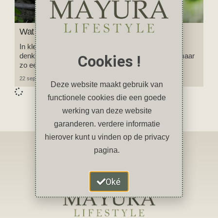
Wat is een Monkey Mind?
In kleermakerszit zitten, ogen dicht en stoppen met
denken. That’s it. Zo dacht ik altijd over mediteren maar
Cookies !
zo eenvoudig bleek het niet te zijn.
22 september 2023
Geen reacties
Deze website maakt gebruik van
functionele cookies die een goede
werking van deze website
garanderen. verdere informatie
hierover kunt u vinden op de privacy
pagina.
Oké