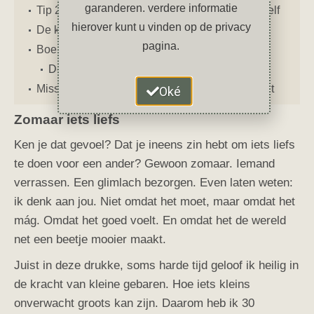
garanderen. verdere informatie
Tip 21 t/m 30: Wees lief voor elkaar én voor jezelf
hierover kunt u vinden op de privacy
De kracht van vriendelijkheid
pagina.
Boekentip
De jongen, de mol, de vos en het paard
Misschien vind je deze artikelen ook interessant
Oké
Zomaar iets liefs
Ken je dat gevoel? Dat je ineens zin hebt om iets liefs
te doen voor een ander? Gewoon zomaar. Iemand
verrassen. Een glimlach bezorgen. Even laten weten:
ik denk aan jou. Niet omdat het moet, maar omdat het
mág. Omdat het goed voelt. En omdat het de wereld
net een beetje mooier maakt.
Juist in deze drukke, soms harde tijd geloof ik heilig in
de kracht van kleine gebaren. Hoe iets kleins
onverwacht groots kan zijn. Daarom heb ik 30