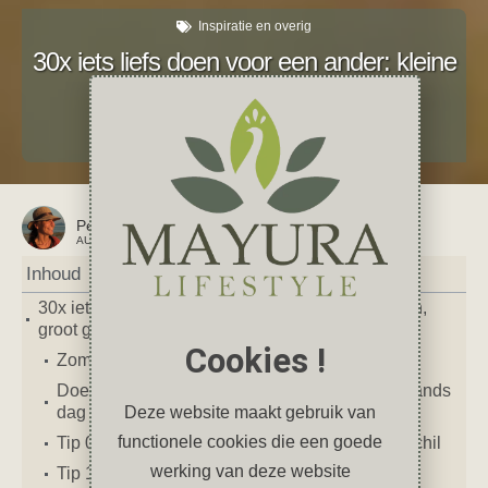
Inspiratie en overig
30x iets liefs doen voor een ander: kleine
gebaren, groot geluk
juni 28, 2025
4 reacties
Geluk
,
geluksmoment
,
Inspiratie
,
persoonlijk
Petra
AUTEUR VAN DIT ARTIKEL
Inhoud
30x iets liefs doen voor een ander: kleine gebaren,
groot geluk
Cookies !
Zomaar iets liefs
Doe eens lief: 30 makkelijke manieren om iemands
Deze website maakt gebruik van
dag op te fleuren
functionele cookies die een goede
Tip 01 t/m 10: Een klein gebaar, een groot verschil
werking van deze website
Tip 11 t/m 20: Maak iemands dag