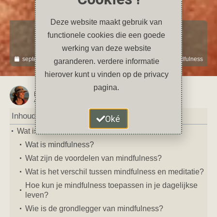
Deze website maakt gebruik van
Yoga en Meditatie
functionele cookies die een goede
Wat is mindfulness?
werking van deze website
september 21, 2023
geen reacties
meditatie
,
mindfulness
garanderen. verdere informatie
hierover kunt u vinden op de privacy
pagina.
Petra
AUTEUR VAN DIT ARTIKEL
Inhoud
Oké
Wat is mindfulness?
Wat is mindfulness?
Wat zijn de voordelen van mindfulness?
Wat is het verschil tussen mindfulness en meditatie?
Hoe kun je mindfulness toepassen in je dagelijkse
leven?
Wie is de grondlegger van mindfulness?