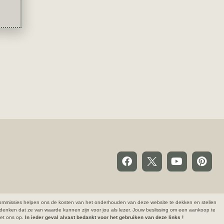
ze commissies helpen ons de kosten van het onderhouden van deze website te dekken en stellen
denken dat ze van waarde kunnen zijn voor jou als lezer. Jouw beslissing om een aankoop te
 met ons op.
In ieder geval alvast bedankt voor het gebruiken van deze links !