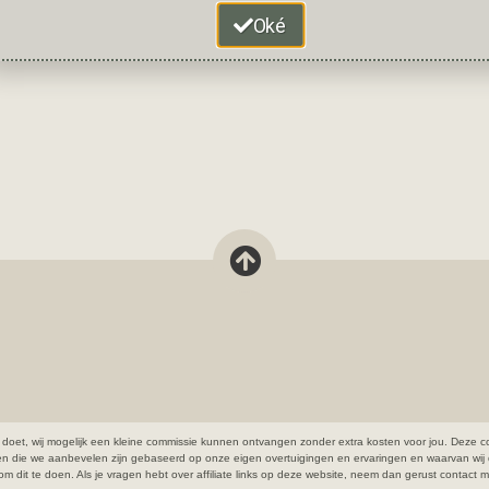
Oké
open doet, wij mogelijk een kleine commissie kunnen ontvangen zonder extra kosten voor jou. De
ten die we aanbevelen zijn gebaseerd op onze eigen overtuigingen en ervaringen en waarvan wij 
cht om dit te doen. Als je vragen hebt over affiliate links op deze website, neem dan gerust contact