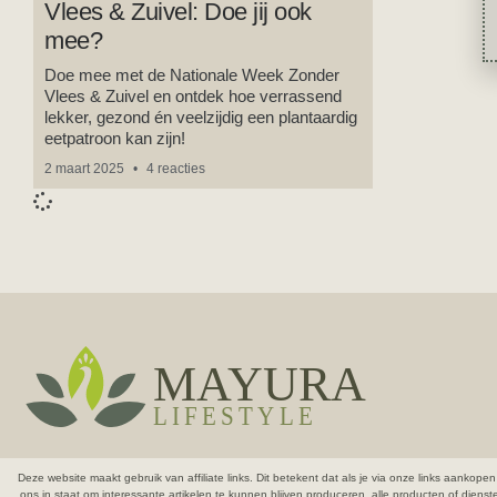
Vlees & Zuivel: Doe jij ook
mee?
Doe mee met de Nationale Week Zonder
Vlees & Zuivel en ontdek hoe verrassend
lekker, gezond én veelzijdig een plantaardig
eetpatroon kan zijn!
2 maart 2025
4 reacties
Deze website maakt gebruik van affiliate links. Dit betekent dat als je via onze links aank
ons in staat om interessante artikelen te kunnen blijven produceren.
alle producten of diens