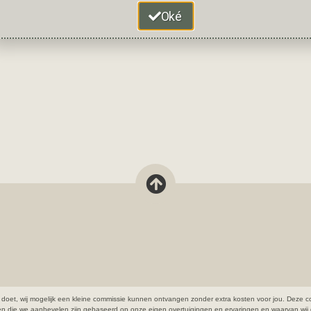
Oké
open doet, wij mogelijk een kleine commissie kunnen ontvangen zonder extra kosten voor jou. De
ten die we aanbevelen zijn gebaseerd op onze eigen overtuigingen en ervaringen en waarvan wij 