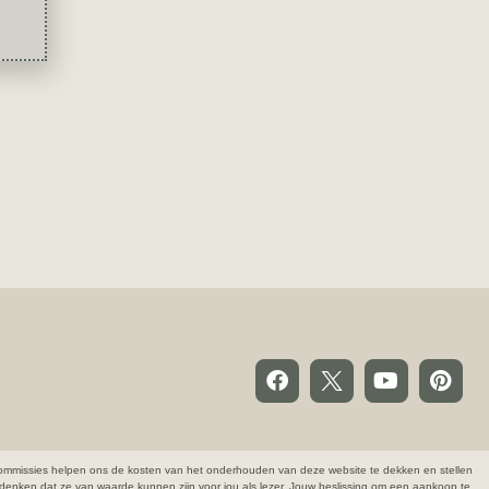
ze commissies helpen ons de kosten van het onderhouden van deze website te dekken en stellen
denken dat ze van waarde kunnen zijn voor jou als lezer. Jouw beslissing om een aankoop te