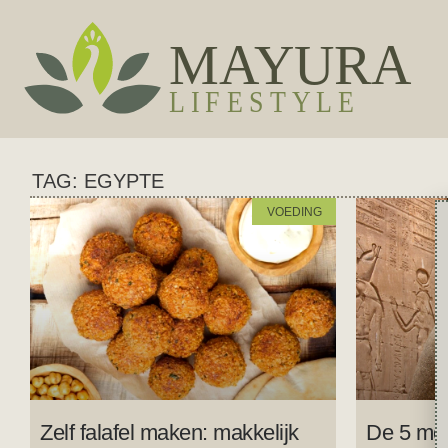
TAG: EGYPTE
VOEDING
Zelf falafel maken: makkelijk
De 5 moo