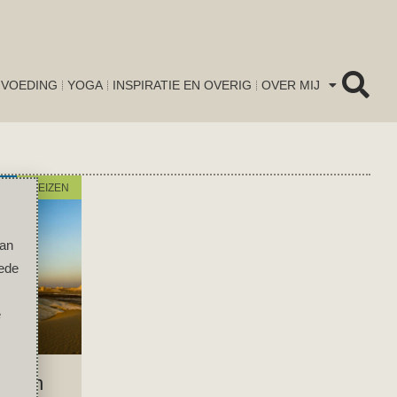
VOEDING
YOGA
INSPIRATIE EN OVERIG
OVER MIJ
REIZEN
van
oede
e
n van