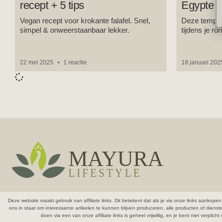
recept + 5 tips
Egypte d
Vegan recept voor krokante falafel. Snel,
Deze tempel
simpel & onweerstaanbaar lekker.
tijdens je ro
22 mei 2025
1 reactie
18 januari 20
Deze website maakt gebruik van affiliate links. Dit betekent dat als je via onze links aank
ons in staat om interessante artikelen te kunnen blijven produceren.
alle producten of diens
doen via een van onze affiliate links is geheel vrijwillig, en je bent niet verpli