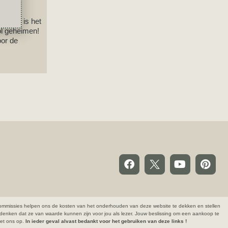
g; het is het
ol geheimen!
oor de
ze commissies helpen ons de kosten van het onderhouden van deze website te dekken en stellen
denken dat ze van waarde kunnen zijn voor jou als lezer. Jouw beslissing om een aankoop te
 met ons op.
In ieder geval alvast bedankt voor het gebruiken van deze links !