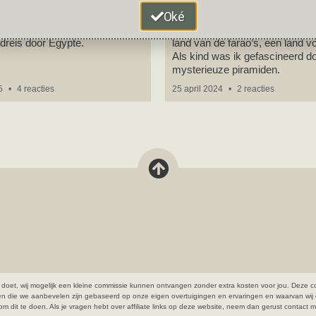
ie je niet mag missen
Egypte
Oké
s mag je écht niet missen
Egypte spreekt tot de verbeeldin
ndreis door Egypte.
land van de farao’s, een land v
Als kind was ik gefascineerd d
mysterieuze piramiden.
25
4 reacties
25 april 2024
2 reacties
open doet, wij mogelijk een kleine commissie kunnen ontvangen zonder extra kosten voor jou. De
ten die we aanbevelen zijn gebaseerd op onze eigen overtuigingen en ervaringen en waarvan wij 
cht om dit te doen. Als je vragen hebt over affiliate links op deze website, neem dan gerust contact