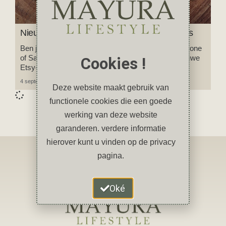
Nieuw: Unieke zelfontworpen telefoonhoesjes
Ben je op zoek naar een origineel hoesje voor je iPhone
of Samsung? Neem dan eens een kijkje in mijn nieuwe
Cookies !
Etsy-shop!
4 september 2024
2 reacties
Deze website maakt gebruik van
functionele cookies die een goede
werking van deze website
garanderen. verdere informatie
hierover kunt u vinden op de privacy
pagina.
Oké