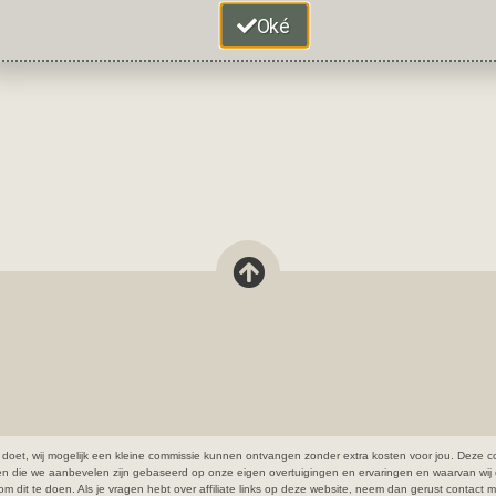
Oké
open doet, wij mogelijk een kleine commissie kunnen ontvangen zonder extra kosten voor jou. De
ten die we aanbevelen zijn gebaseerd op onze eigen overtuigingen en ervaringen en waarvan wij 
cht om dit te doen. Als je vragen hebt over affiliate links op deze website, neem dan gerust contact