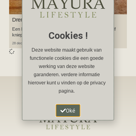
Drentse kniepertjes en nieuwjaarsrolletjes
Een heerlijke Drentse traditie rond oud en nieuw: zelf
Cookies !
kniepertjes en nieuwjaarsrolletjes bakken!
28 december 2025
14 reacties
Deze website maakt gebruik van
functionele cookies die een goede
werking van deze website
garanderen. verdere informatie
hierover kunt u vinden op de privacy
pagina.
Oké