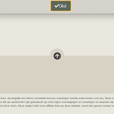
Oké
open doet, wij mogelijk een kleine commissie kunnen ontvangen zonder extra kosten voor jou. De
ten die we aanbevelen zijn gebaseerd op onze eigen overtuigingen en ervaringen en waarvan wij 
cht om dit te doen. Als je vragen hebt over affiliate links op deze website, neem dan gerust contact