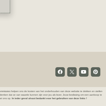
ze commissies helpen ons de kosten van het onderhouden van deze website te dekken en stellen
denken dat ze van waarde kunnen zijn voor jou als lezer. Jouw beslissing om een aankoop te
 met ons op.
In ieder geval alvast bedankt voor het gebruiken van deze links !