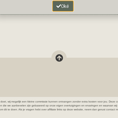
Oké
open doet, wij mogelijk een kleine commissie kunnen ontvangen zonder extra kosten voor jou. De
ten die we aanbevelen zijn gebaseerd op onze eigen overtuigingen en ervaringen en waarvan wij 
cht om dit te doen. Als je vragen hebt over affiliate links op deze website, neem dan gerust contact