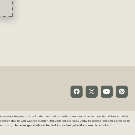
ze commissies helpen ons de kosten van het onderhouden van deze website te dekken en stellen
denken dat ze van waarde kunnen zijn voor jou als lezer. Jouw beslissing om een aankoop te
 met ons op.
In ieder geval alvast bedankt voor het gebruiken van deze links !