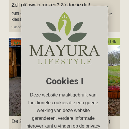
Zelf glühwein maken? Zó doe je dat!
Glühwein: alles wat je moet weten over deze winterse
klassieker (+ het allerlekkerste recept).
9 december 2025
4 reacties
PUUR DRENTHE
Cookies !
Deze website maakt gebruik van
functionele cookies die een goede
werking van deze website
garanderen. verdere informatie
De 20 leukste kerstmarkten in Drenthe (2025)
hierover kunt u vinden op de privacy