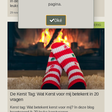
In deze blog vind je een handig overzicht van de 20
pagina.
leukste kerstmarkten en winterfairs in Drenthe.
29 november 2025
6 reacties
Oké
INSPIRATIE EN OVERIG
De Kerst Tag: Wat Kerst voor mij betekent in 20
vragen
Kerst tag: Wat betekent kerst voor mij? In deze blog
beantwoord ik 20 leuke kerstvragen.