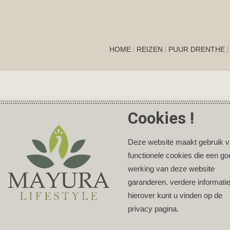
HOME
REIZEN
PUUR DRENTHE
Cookies !
Deze website maakt gebruik 
functionele cookies die een g
werking van deze website
garanderen. verdere informati
hierover kunt u vinden op de
privacy pagina.
open doet, wij mogelijk een kleine commissie kunnen ontvangen zonder extra kosten voor jou. De
ten die we aanbevelen zijn gebaseerd op onze eigen overtuigingen en ervaringen en waarvan wij 