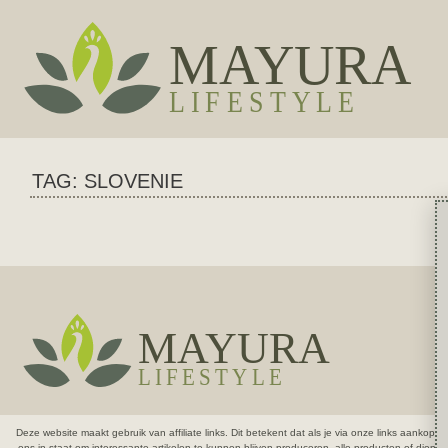
TAG: SLOVENIE
Deze website maakt gebruik van affiliate links. Dit betekent dat als je via onze links aank
ons in staat om interessante artikelen te kunnen blijven produceren.
alle producten of diens