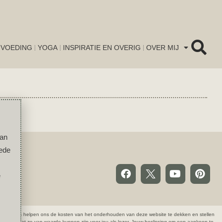
VOEDING
YOGA
INSPIRATIE EN OVERIG
OVER MIJ
van
oede
e
ze commissies helpen ons de kosten van het onderhouden van deze website te dekken en stellen
denken dat ze van waarde kunnen zijn voor jou als lezer. Jouw beslissing om een aankoop te