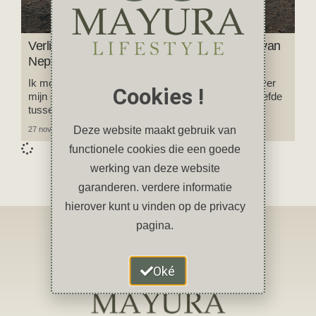
Verliefd op de Terai, de tropische laagvlakte van
Nepal
Ik moet wat bekennen, ik ben verliefd. Verliefd tot over
Cookies !
mijn oren en het was liefde op het eerste gezicht. Liefde
tussen mij en de Terai.
Deze website maakt gebruik van
27 november 2023
1 reactie
functionele cookies die een goede
werking van deze website
garanderen. verdere informatie
hierover kunt u vinden op de privacy
pagina.
Oké