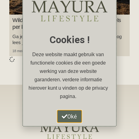
Wildkamperen voor beginners: 12 tips + regels
per land (2026)
Ga je voor de eerste keer wildkamperen? In deze blog
Cookies !
lees je alles wat je moet weten.
18 mei 2026
6 reacties
Deze website maakt gebruik van
functionele cookies die een goede
werking van deze website
garanderen. verdere informatie
hierover kunt u vinden op de privacy
pagina.
Oké