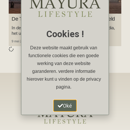
De Taj Mahal: het mooiste bouwwerk ter wereld
In deze blog neem ik je mee naar de Taj Mahal in India,
Cookies !
het ultieme symbool van eeuwige liefde.
9 mei 2025
4 reacties
Deze website maakt gebruik van
functionele cookies die een goede
werking van deze website
garanderen. verdere informatie
hierover kunt u vinden op de privacy
pagina.
Oké