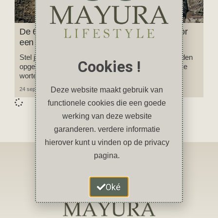
De 6 mooiste tempels van Angkor en tips voor
een bezoek
Stel je voor; mysterieuze vervallen tempels die worden
Cookies !
opgeslokt door de jungle, verstikt door de lange dikke
wortels van reusachtige banyan bomen.
Deze website maakt gebruik van
24 september 2023
Geen reacties
functionele cookies die een goede
werking van deze website
garanderen. verdere informatie
hierover kunt u vinden op de privacy
pagina.
Oké