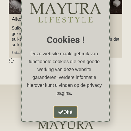
Alles over suiker
Suiker heeft de laatste jaren een slechte reputatie
gekregen. Suiker is ongezond, suiker maakt je dik,
Cookies !
suiker is verslavend, sommige mensen zeggen zelfs dat
suiker vergif is!
5 oktober 2023
Geen reacties
Deze website maakt gebruik van
functionele cookies die een goede
werking van deze website
garanderen. verdere informatie
hierover kunt u vinden op de privacy
pagina.
Oké