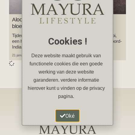
Aloo Gobi: Indiase curry met aardappel en
bloemkool
Tijdens mijn reis door India at ik regelmatig Aloo Gobi,
Cookies !
een heerlijke vegetarische curry afkomstig uit de Noord-
Indiase regio Punjab.
Deze website maakt gebruik van
21 januari 2024
1 reactie
functionele cookies die een goede
werking van deze website
garanderen. verdere informatie
hierover kunt u vinden op de privacy
pagina.
Oké