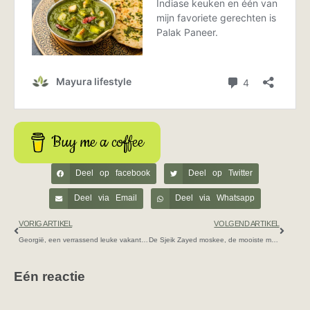
Buy me a coffee
Deel op facebook
Deel op Twitter
Deel via Email
Deel via Whatsapp
VORIG ARTIKEL
VOLGEND ARTIKEL
Georgië, een verrassend leuke vakantiebestemming
De Sjeik Zayed moskee, de mooiste moskee ter wereld
Eén reactie