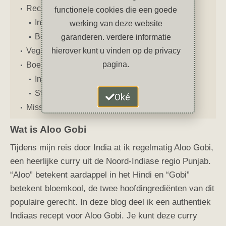
Recept Vegan Aloo Gobi
functionele cookies die een goede
Ingrediënten
werking van deze website
Bereiding
garanderen. verdere informatie
Vegan telefoonhoesjes
hierover kunt u vinden op de privacy
pagina.
Boekentips
India The Cookbook
Streetfood India
Oké
Misschien vind je deze artikelen ook leuk
Wat is Aloo Gobi
Tijdens mijn reis door India at ik regelmatig Aloo Gobi,
een heerlijke curry uit de Noord-Indiase regio Punjab.
“Aloo” betekent aardappel in het Hindi en “Gobi”
betekent bloemkool, de twee hoofdingrediënten van dit
populaire gerecht. In deze blog deel ik een authentiek
Indiaas recept voor Aloo Gobi. Je kunt deze curry