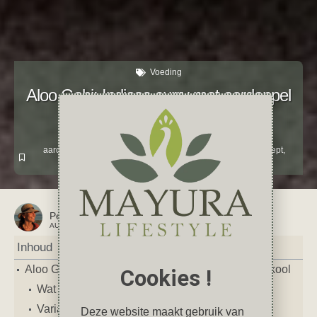
Voeding
Aloo Gobi: Indiase curry met aardappel
en bloemkool
januari 21, 2024
1 reactie
aardappel
,
bloemkool
,
curry
,
diner
,
India
,
Indiaas
,
lunch
,
recept
,
Vegan
,
Vegetarisch
Petra
AUTEUR VAN DIT ARTIKEL
Inhoud
Aloo Gobi: Indiase curry met aardappel en bloemkool
Cookies !
Wat is Aloo Gobi
Variatietips
Deze website maakt gebruik van