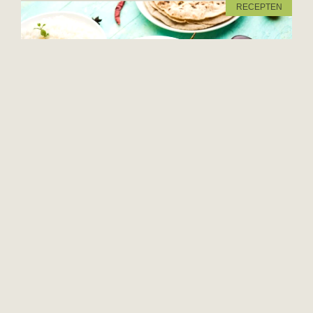
RECEPTEN
Baingan Masala (Brinjal Masala): Indiase
aubergine curry
Vegan recept voor Baingan Masala (Brinjal Masala), een
verrukkelijke Indiase aubergine curry.
11 januari 2025
3 reacties
VOEDING