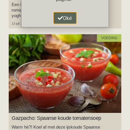
Een heerlijke zomerse salade met zoete rode biet,
romige feta, knapperige walnoten en een frisse
yoghurtsaus met munt.
Oké
13 juli 2025
1 reactie
VOEDING
Gazpacho: Spaanse koude tomatensoep
Warm hè?! Koel af met deze ijskoude Spaanse