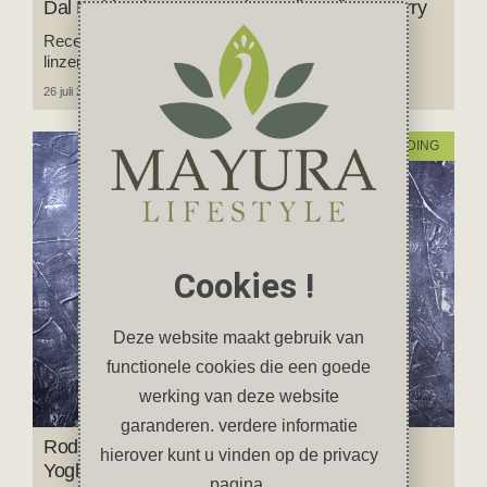
Dal Makhani recept: romige Indiase linzencurry
Recept voor authentieke Dal Makhani: een romige
linzencurry uit India. Comfort food op z’n best!
26 juli 2025
1 reactie
VOEDING
Cookies !
Deze website maakt gebruik van
functionele cookies die een goede
werking van deze website
garanderen. verdere informatie
Rode Bietensalade met Feta, Walnoten &
hierover kunt u vinden op de privacy
Yoghurtsaus
pagina.