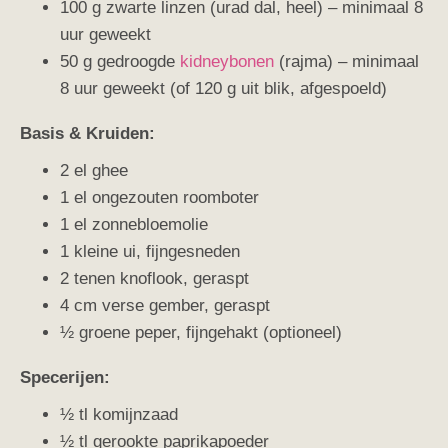
100 g zwarte linzen (urad dal, heel) – minimaal 8
uur geweekt
50 g gedroogde
kidneybonen
(rajma) – minimaal
8 uur geweekt (of 120 g uit blik, afgespoeld)
Basis & Kruiden:
2 el ghee
1 el ongezouten roomboter
1 el zonnebloemolie
1 kleine ui, fijngesneden
2 tenen knoflook, geraspt
4 cm verse gember, geraspt
½ groene peper, fijngehakt (optioneel)
Specerijen:
½ tl komijnzaad
½ tl gerookte paprikapoeder