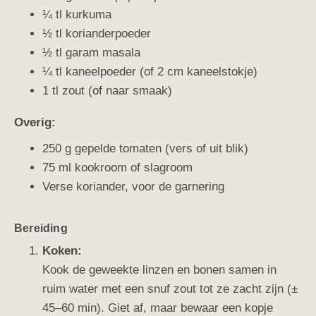
¼ tl kurkuma
½ tl korianderpoeder
½ tl garam masala
¼ tl kaneelpoeder (of 2 cm kaneelstokje)
1 tl zout (of naar smaak)
Overig:
250 g gepelde tomaten (vers of uit blik)
75 ml kookroom of slagroom
Verse koriander, voor de garnering
Bereiding
Koken:
Kook de geweekte linzen en bonen samen in
ruim water met een snuf zout tot ze zacht zijn (±
45–60 min). Giet af, maar bewaar een kopje