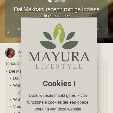
Voeding
Dal Makhani recept: romige Indiase
linzencurry
juli 26, 2025
1 reactie
curry
,
dal
,
diner
,
India
,
Indiaas
,
kidneybonen
,
Linzen
,
lunch
,
Vegetarisch
Petra
AUTEUR VAN DIT ARTIKEL
Inhoud
Dal Makhani recept: romige Indiase linzencurry
Dal Makhani – boterige linzencurry uit India
Cookies !
Wat is Dal Makhani
De hoofdrolspelers
Deze website maakt gebruik van
Wat serveer je bij Dal Makhani
functionele cookies die een goede
Variatietips
werking van deze website