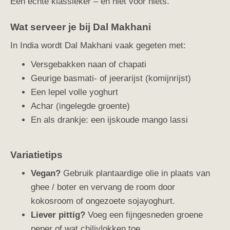
Een echte klassieker – en niet voor niets.
Wat serveer je bij Dal Makhani
In India wordt Dal Makhani vaak gegeten met:
Versgebakken naan of chapati
Geurige basmati- of jeerarijst (komijnrijst)
Een lepel volle yoghurt
Achar (ingelegde groente)
En als drankje: een ijskoude mango lassi
Variatietips
Vegan?
Gebruik plantaardige olie in plaats van
ghee / boter en vervang de room door
kokosroom of ongezoete sojayoghurt.
Liever pittig?
Voeg een fijngesneden groene
peper of wat chilivlokken toe.