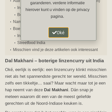
Authentiek recept voor Dal Makhani (Boterlinzen)
garanderen. verdere informatie
Ingrediënten
hierover kunt u vinden op de privacy
Bereiding
pagina.
Namaste & eet smakelijk!
Boekentips
Oké
India The Cookbook
Streetfood India
Misschien vind je deze artikelen ook interessant
Dal Makhani – boterige linzencurry uit India
Oké, eerlijk is eerlijk: een linzencurry klinkt misschien
niet als het spannendste gerecht ter wereld. Misschien
zelfs een tikkeltje… saai? Maar wacht maar tot je een
hap neemt van deze
Dal Makhani
. Dán snap je
meteen waarom dit een van de meest geliefde
gerechten uit de Noord-Indiase keuken is.