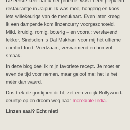
De eerste keer dat ik het proefde, was in een piepklein
restaurantje in Jaipur. Ik was moe, hongerig en koos
iets willekeurigs van de menukaart. Even later kreeg
ik een dampende kom linzencurry voorgeschoteld.
Mild, kruidig, romig, boterig – en vooral: verslavend
lekker. Sindsdien is Dal Makhani voor mij hét ultieme
comfort food. Voedzaam, verwarmend en bomvol
smaak.
In deze blog deel ik mijn favoriete recept. Je moet er
even de tijd voor nemen, maar geloof me: het is het
méér dan waard.
Dus trek de gordijnen dicht, zet een vrolijk Bollywood-
deuntje op en droom weg naar
Incredible India.
Linzen saai? Echt niet!