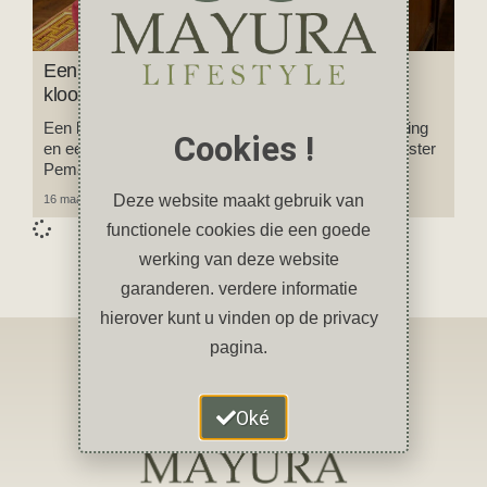
Een bijzondere ontmoeting in een Tibetaans
klooster in Nepal
Een bezoek aan de Tibetaanse nederzetting Tashi Ling
Cookies !
en een bijzondere ontmoeting in het Tibetaanse klooster
Pema Tsal Sakya Monastic Institute in Pokhara.
Deze website maakt gebruik van
16 maart 2024
Geen reacties
functionele cookies die een goede
werking van deze website
garanderen. verdere informatie
hierover kunt u vinden op de privacy
pagina.
Oké