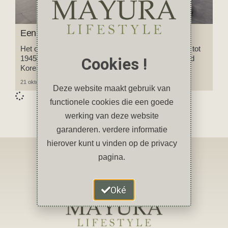
Een bezoek aan de DMZ
Het oorspronkelijke Keizerrijk Korea werd van 1910 tot
1945 bezet door Japan. Na de 2e Wereldoorlog werd
Cookies !
Korea in tweeën gesplitst.
21 oktober 2023
2 reacties
Deze website maakt gebruik van
functionele cookies die een goede
werking van deze website
garanderen. verdere informatie
hierover kunt u vinden op de privacy
pagina.
Oké