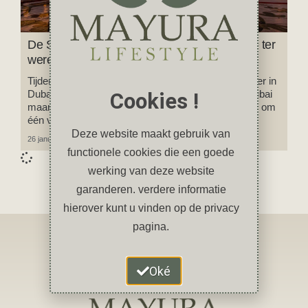
De Sjeik Zayed moskee, de mooiste moskee ter
wereld
Tijdens onze reis naar India hadden we een stop-over in
Dubai. Uiteraard bezochten we de highlights van Dubai
Cookies !
maar we maakten ook een uitstapje naar Abu Dhabi om
één van
Deze website maakt gebruik van
26 januari 2024
2 reacties
functionele cookies die een goede
werking van deze website
garanderen. verdere informatie
hierover kunt u vinden op de privacy
pagina.
Oké