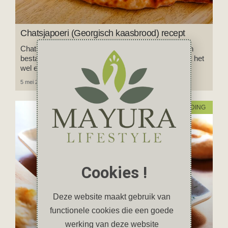
Chatsjapoeri (Georgisch kaasbrood) recept
Chatsjapoeri is hét nationale gerecht van Georgië en
bestaat uit warm brood met gesmolten kaas, je kunt het
wel een beetje vergelijken met pizza.
5 mei 2024
Geen reacties
VOEDING
Cookies !
Deze website maakt gebruik van
functionele cookies die een goede
werking van deze website