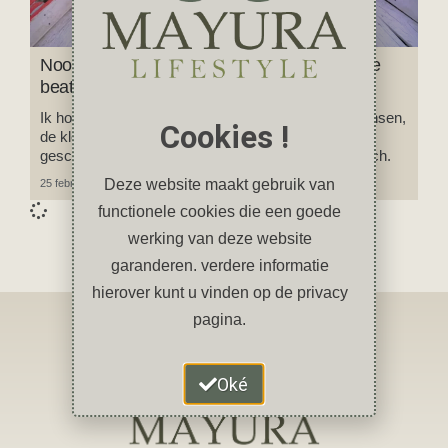
Noord-India: mijn favoriete highlights & off the
beaten track plekken
Ik hou van India, Rajasthan in het bijzonder. De mensen,
Cookies !
de kleuren, de geuren, de boeiende cultuur en
geschiedenis, het verrukkelijke eten, India is magisch.
Deze website maakt gebruik van
25 februari 2024
2 reacties
functionele cookies die een goede
werking van deze website
garanderen. verdere informatie
hierover kunt u vinden op de privacy
pagina.
Oké