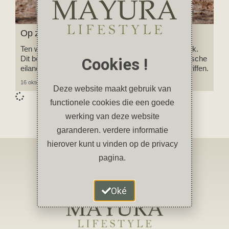
Op zoek naar de Komodovaraan
Ten westen van Flores ligt het Komodo National Park.
Dit beschermde natuurgebied bestaat uit 29 vulkanische
Cookies !
eilanden, kristalheldere wateren en kleurrijke koraalriffen.
16 oktober 2023
1 reactie
Deze website maakt gebruik van
functionele cookies die een goede
werking van deze website
garanderen. verdere informatie
hierover kunt u vinden op de privacy
pagina.
Oké