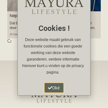
Nepalese Dal Bhat recept
Dal Bhat is hét nationale gerecht van Nepal en wordt
Cookies !
door veel Nepalezen meerdere keren per dag gegeten.
20 maart 2024
1 reactie
Deze website maakt gebruik van
functionele cookies die een goede
werking van deze website
garanderen. verdere informatie
hierover kunt u vinden op de privacy
pagina.
Oké