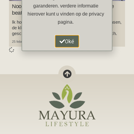
Noord-India: mijn favoriete highlights & off the
garanderen. verdere informatie
beaten track plekken
hierover kunt u vinden op de privacy
Ik hou van India, Rajasthan in het bijzonder. De mensen,
pagina.
de kleuren, de geuren, de boeiende cultuur en
geschiedenis, het verrukkelijke eten, India is magisch.
Oké
25 februari 2024
2 reacties