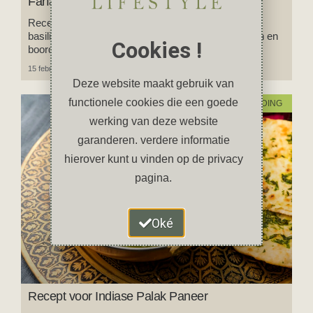
Farfalle met Spinazie-Basilicum Pesto
Recept voor farfalle met zelfgemaakte spinazie-
basilicum pesto: volledig vegan, makkelijk te maken en
Cookies !
boordevol smaak!
15 februari 2025
1 reactie
Deze website maakt gebruik van
functionele cookies die een goede
VOEDING
werking van deze website
garanderen. verdere informatie
hierover kunt u vinden op de privacy
pagina.
Oké
Recept voor Indiase Palak Paneer