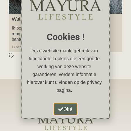
Wat is tahin?
Ik ben verslaafd aan tahin en eet het iedere dag; ‘s
morgens in mijn havermoutpap, op brood of op een
Cookies !
banaan.
17 september 2023
Geen reacties
Deze website maakt gebruik van
functionele cookies die een goede
werking van deze website
garanderen. verdere informatie
hierover kunt u vinden op de privacy
pagina.
Oké