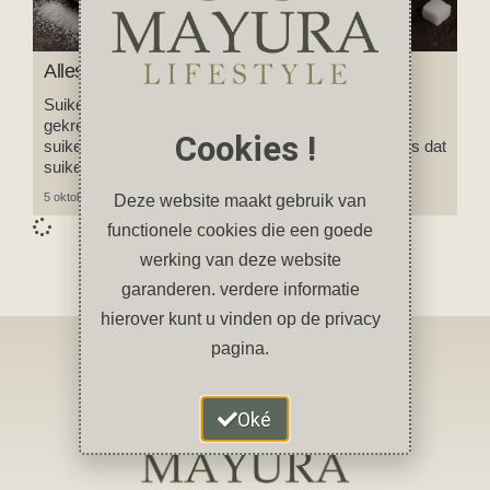
Alles over suiker
Suiker heeft de laatste jaren een slechte reputatie
gekregen. Suiker is ongezond, suiker maakt je dik,
Cookies !
suiker is verslavend, sommige mensen zeggen zelfs dat
suiker vergif is!
5 oktober 2023
Geen reacties
Deze website maakt gebruik van
functionele cookies die een goede
werking van deze website
garanderen. verdere informatie
hierover kunt u vinden op de privacy
pagina.
Oké