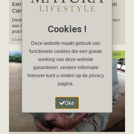
Een gitzwarte bladzijde in de geschiedenis van
Cambodja
Denk je aan Cambodja dan denk je waarschijnlijk direct
aan Angkor Wat maar Cambodja is meer dan deze
Cookies !
prachtige tempel.
13 oktober 2023
2 reacties
Deze website maakt gebruik van
functionele cookies die een goede
REIZEN
werking van deze website
garanderen. verdere informatie
hierover kunt u vinden op de privacy
pagina.
Oké