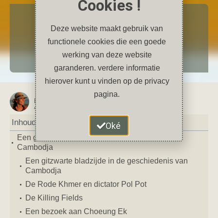
Cookies !
Reizen
Een gitzwarte bladzijde in de
Deze website maakt gebruik van
geschiedenis van Cambodja
functionele cookies die een goede
werking van deze website
oktober 13, 2023
2 reacties
Azië
,
Cambodja
,
museum
,
oorlog
,
Phnom Penh
garanderen. verdere informatie
hierover kunt u vinden op de privacy
pagina.
Petra
AUTEUR VAN DIT ARTIKEL
Inhoud
Oké
Een gitzwarte bladzijde in de geschiedenis van
Cambodja
Een gitzwarte bladzijde in de geschiedenis van
Cambodja
De Rode Khmer en dictator Pol Pot
De Killing Fields
Een bezoek aan Choeung Ek