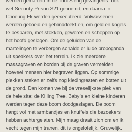
werden gemarteld in de Tuol Sleng gevangenis, ook
wel Security Prison S21 genoemd, en daarna in
Choeung Ek werden geëxecuteerd.
Volwassenen
werden geboeid en geblinddoekt en, om geld en kogels
te besparen, met stokken, geweren en scheppen op
het hoofd geslagen. Om de geluiden van de
martelingen te verbergen schalde er luide propoganda
uit speakers over het terrein. Ik zie
meerdere
massagraven en borden bij de graven vermelden
hoeveel
mensen hier begraven liggen. Op sommige
plekken steken er zelfs nog
kledingresten en botten uit
de grond. Dan komen we bij de vreselijkste plek van
de hele site; de Killing Tree. Baby’s en kleine kinderen
werden tegen deze boom doodgeslagen. De boom
hangt vol met armbandjes en knuffels die bezoekers
hebben achtergelaten. Mijn maag draait zich om en ik
vecht tegen mijn tranen, dit is ongelofelijk. Gruwelijk.