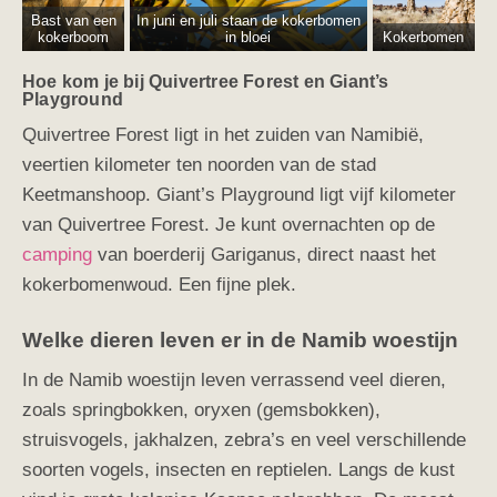
Bast van een
In juni en juli staan de kokerbomen
kokerboom
in bloei
Kokerbomen
Hoe kom je bij Quivertree Forest en Giant’s
Playground
Quivertree Forest ligt in het zuiden van Namibië,
veertien kilometer ten noorden van de stad
Keetmanshoop. Giant’s Playground ligt vijf kilometer
van Quivertree Forest. Je kunt overnachten op de
camping
van boerderij Gariganus, direct naast het
kokerbomenwoud. Een fijne plek.
Welke dieren leven er in de Namib woestijn
In de Namib woestijn leven verrassend veel dieren,
zoals springbokken, oryxen (gemsbokken),
struisvogels, jakhalzen, zebra’s en veel verschillende
soorten vogels, insecten en reptielen. Langs de kust