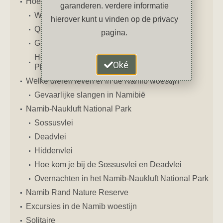
Hoe ziet de Namib eruit
garanderen. verdere informatie
Welwitschia
hierover kunt u vinden op de privacy
Quivertree Forest
pagina.
Giant’s Playground
Hoe kom je bij Quivertree Forest en Giant’s
Oké
Playground
Welke dieren leven er in de Namib woestijn
Gevaarlijke slangen in Namibië
Namib-Naukluft National Park
Sossusvlei
Deadvlei
Hiddenvlei
Hoe kom je bij de Sossusvlei en Deadvlei
Overnachten in het Namib-Naukluft National Park
Namib Rand Nature Reserve
Excursies in de Namib woestijn
Solitaire