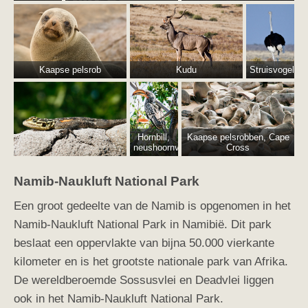
Kaapse pelsrob
Kudu
Struisvogel
Hornbill,
Kaapse pelsrobben, Cape
neushoornvogel
Cross
Namib-Naukluft National Park
Een groot gedeelte van de Namib is opgenomen in het
Namib-Naukluft National Park in Namibië. Dit park
beslaat een oppervlakte van bijna 50.000 vierkante
kilometer en is het grootste nationale park van Afrika.
De wereldberoemde Sossusvlei en Deadvlei liggen
ook in het Namib-Naukluft National Park.