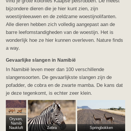
vind je grote kolonies Kaapse pelsrobben. De meest
bijzondere dieren die je hier kunt zien, zijn
woestijnleeuwen en de zeldzame woestijnolifanten.
Alle dieren hebben zich volledig aangepast aan de
barre leefomstandigheden van de woestijn. Het is
wonderlijk hoe ze hier kunnen overleven. Nature finds
a way.
Gevaarlijke slangen in Namibië
In Namibië leven meer dan 100 verschillende
slangensoorten. De gevaarlijkste slangen zijn de
pofadder, de cobra en de zwarte mamba. De kans dat
je deze tegenkomt, is echter zeer klein.
Oryxen,
Namib
Naukluft
Zebra
Springbokken