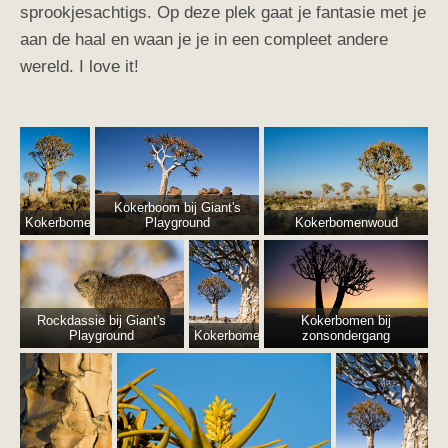
sprookjesachtigs. Op deze plek gaat je fantasie met je
aan de haal en waan je je in een compleet andere
wereld. I love it!
Kokerboom bij Giant's
Kokerbomenwoud
Playground
Kokerbomenwoud
Rockdassie bij Giant's
Kokerbomen bij
Playground
Kokerbomenwoud
zonsondergang