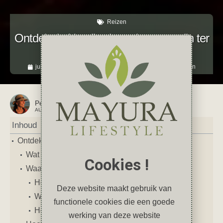
Reizen
Ontdek de Namib: de oudste woestijn ter
wereld
juli 12, 2024
2 reacties
Afrika
,
Namibië
,
woestijn
Petra
AUTEUR VAN DIT ARTIKEL
Inhoud
Ontdek de Namib: de oudste woestijn ter wereld
Wat is een woestijn
Cookies !
Waar ligt de Namib woestijn
Hoe groot is de Namib woestijn
Deze website maakt gebruik van
Wat betekent Namib
functionele cookies die een goede
Hoe is de Namib woestijn ontstaan
werking van deze website