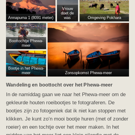
Vrouw
doet de
Annapurna 1 (8091 meter)
was
Omgeving Pokhara
Boottochtje Phewa-
meer
Bootje in het Phewa-
meer
Zonsopkomst Phewa-meer
Wandeling en boottocht over het Phewa-meer
In de namiddag gaan we naar het Phewa-meer om de
gekleurde houten roeibootjes te fotograferen. De
bootjes zijn zo fotogeniek dat ik niet kan stoppen met
klikken. Je kunt zo’n mooi bootje huren (met of zonder
roeier) en een tochtje over het meer maken. In het