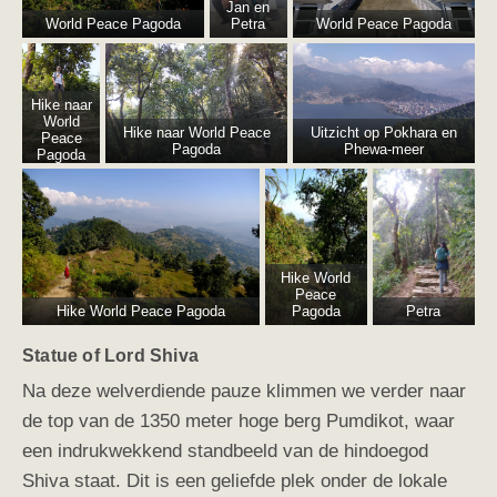
Jan en
World Peace Pagoda
Petra
World Peace Pagoda
Hike naar
World
Hike naar World Peace
Uitzicht op Pokhara en
Peace
Pagoda
Phewa-meer
Pagoda
Hike World
Peace
Hike World Peace Pagoda
Pagoda
Petra
Statue of Lord Shiva
Na deze welverdiende pauze klimmen we verder naar
de top van de 1350 meter hoge berg Pumdikot, waar
een indrukwekkend standbeeld van de hindoegod
Shiva staat. Dit is een geliefde plek onder de lokale