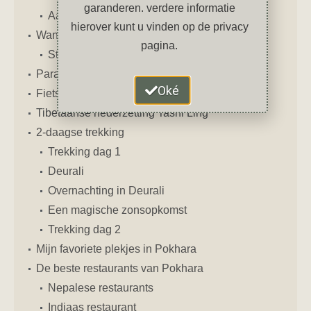
garanderen. verdere informatie
Aarti-ceremonie
hierover kunt u vinden op de privacy
Wandeling naar de World Peace Pagoda
pagina.
Statue of Lord Shiva
Paragliding in Pokhara
Oké
Fietstocht om het Phewa-meer
Tibetaanse nederzetting Tashi Ling
2-daagse trekking
Trekking dag 1
Deurali
Overnachting in Deurali
Een magische zonsopkomst
Trekking dag 2
Mijn favoriete plekjes in Pokhara
De beste restaurants van Pokhara
Nepalese restaurants
Indiaas restaurant