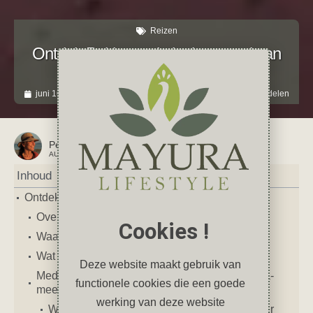
Reizen
Ontdek Pokhara: de leukste stad van
Nepal
juni 16, 2024
1 reactie
Azië
,
Nepal
,
Pokhara
,
Wandelen
Petra
AUTEUR VAN DIT ARTIKEL
Inhoud
Ontdek Pokhara: de leukste stad van Nepal
Over Pokhara
Cookies !
Waar ligt Pokhara
Wat te doen in Pokhara
Deze website maakt gebruik van
Mediteren, zonsopkomst en yoga bij het Phewa-
functionele cookies die een goede
meer
werking van deze website
Wandeling en boottocht over het Phewa-meer