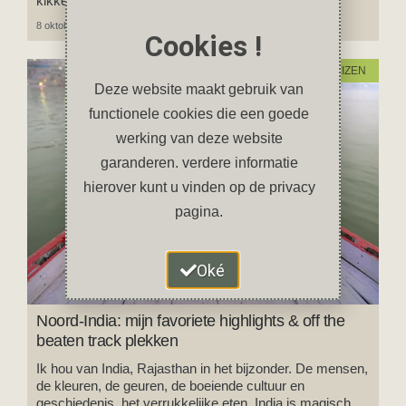
kikkererwten, de ideale gezonde snack!
8 oktober 2024
10 reacties
Cookies !
REIZEN
Deze website maakt gebruik van
functionele cookies die een goede
werking van deze website
garanderen. verdere informatie
hierover kunt u vinden op de privacy
pagina.
Oké
Noord-India: mijn favoriete highlights & off the
beaten track plekken
Ik hou van India, Rajasthan in het bijzonder. De mensen,
de kleuren, de geuren, de boeiende cultuur en
geschiedenis, het verrukkelijke eten, India is magisch.