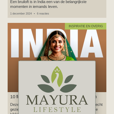
Een bruiloft is in India een van de belangrijkste
momenten in iemands leven.
1 december 2024
6 reacties
INSPIRATIE EN OVERIG
10 films over India die je gezien moet hebben
Deze 10 films over India móet je als Indialiefhebber echt
gezien hebben, inclusief een recept voor geroosterde