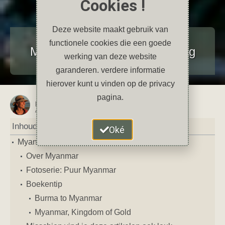
Cookies !
Deze website maakt gebruik van
Reizen
functionele cookies die een goede
Myanmar (Birma): een fotoverslag
werking van deze website
december 23, 2023
2 reacties
garanderen. verdere informatie
hierover kunt u vinden op de privacy
pagina.
Petra
AUTEUR VAN DIT ARTIKEL
Inhoud
Oké
Myanmar (Birma): een fotoverslag
Over Myanmar
Fotoserie: Puur Myanmar
Boekentip
Burma to Myanmar
Myanmar, Kingdom of Gold